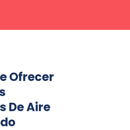
e Ofrecer
s
s De Aire
ado