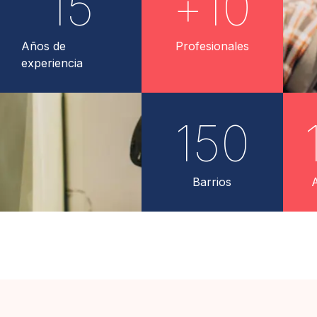
15
+
10
Años de
Profesionales
experiencia
150
Barrios
A