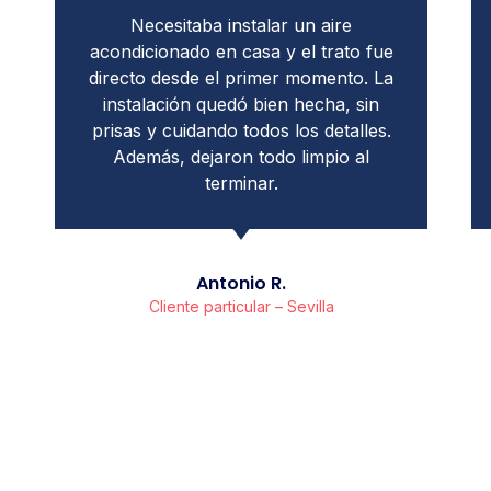
Buscaba un instalador de aire
acondicionado en Sevilla y valoro
mucho la claridad con la que me
explicaron todo el proceso. La
instalación fue correcta y el equipo
funciona perfectamente desde el
primer día.
María L.
Propietaria de vivienda