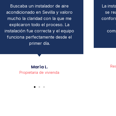
La instalación del aire acondicionado
Ne
se realizó de forma profesional y
acondic
conforme a lo acordado. Buen trato,
direct
trabajo ordenado y sin
insta
complicaciones durante todo el
prisas 
proceso.
Adem
Javier M.
Responsable de local comercial