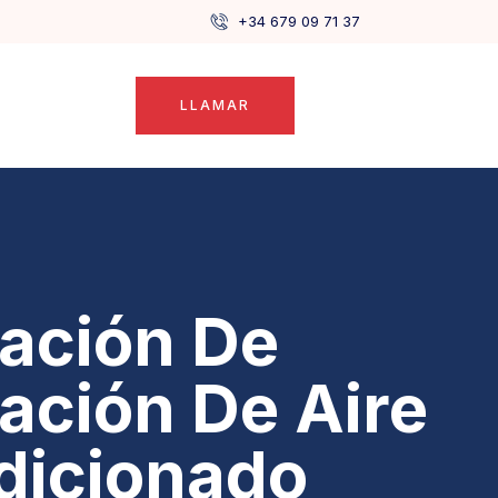
+34 679 09 71 37
LLAMAR
lación De
lación De Aire
dicionado