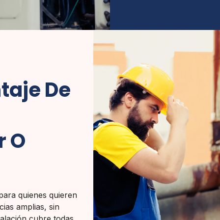
taje De
r O
l para quienes quieren
cias amplias, sin
talación cubre todas