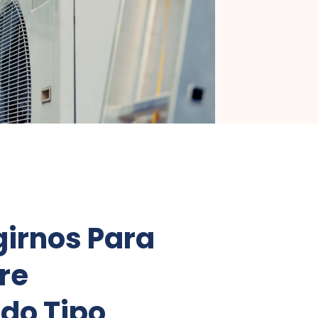
girnos Para
re
do Tipo