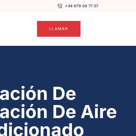
+34 679 09 71 37
LLAMAR
lación De
lación De Aire
dicionado