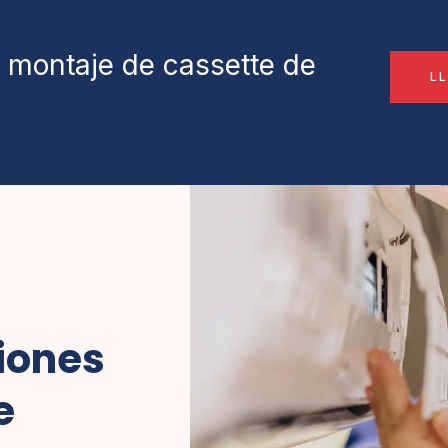
e montaje de cassette de
L
ciones
e