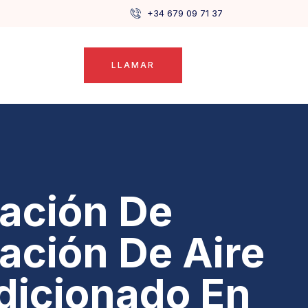
+34 679 09 71 37
LLAMAR
lación De
lación De Aire
dicionado En