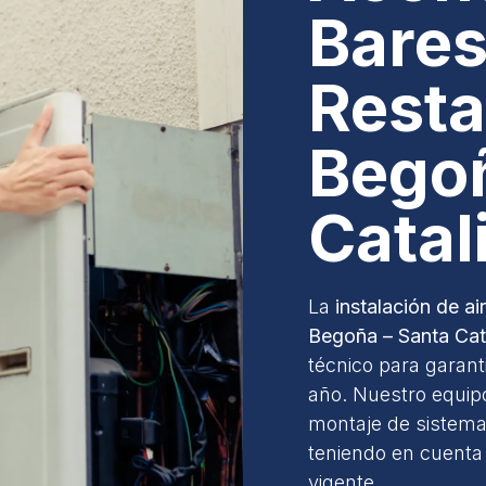
Bares
Resta
Begoñ
Catal
La
instalación de a
Begoña – Santa Cat
técnico para garanti
año. Nuestro equi
montaje de sistemas
teniendo en cuenta 
vigente.