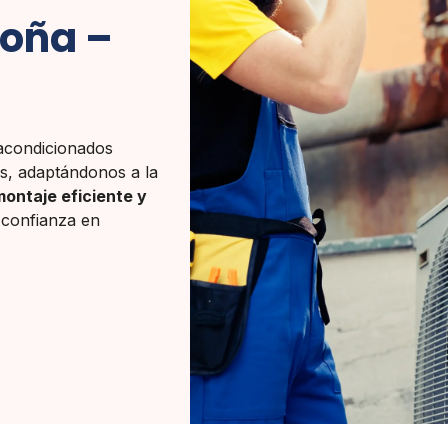
goña –
 acondicionados
es, adaptándonos a la
montaje eficiente y
 confianza en