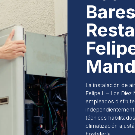
Bares
Resta
Felipe
Mand
La instalación de a
Felipe II – Los Die
empleados disfrute
independientemente
técnicos habilitado
climatización ajust
hostelería.