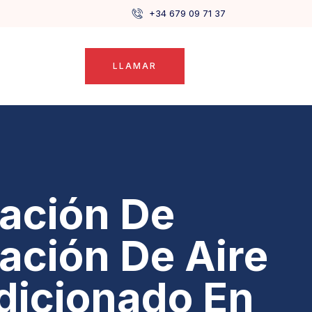
+34 679 09 71 37
LLAMAR
lación De
lación De Aire
dicionado En