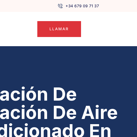
+34 679 09 71 37
LLAMAR
lación De
lación De Aire
dicionado En