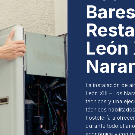
Bares
Resta
León 
Nara
La instalación de a
León XIII – Los Nar
técnicos y una eje
técnicos habilitado
hostelería a ofrece
durante todo el año
económica y con ga