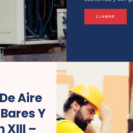
LLAMAR
De Aire
Bares Y
 XIII –