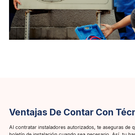
Ventajas De Contar Con Técni
Al contratar instaladores autorizados, te aseguras de q
boletín de instalación cuando sea necesario. Así, tu b