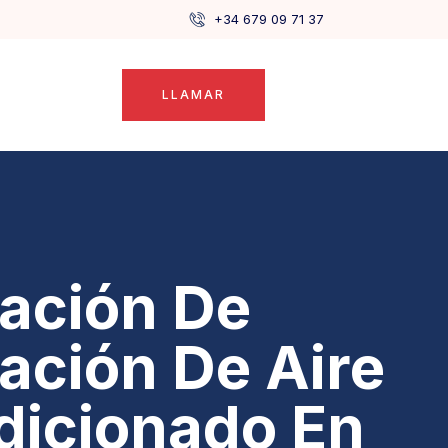
+34 679 09 71 37
LLAMAR
lación De
lación De Aire
dicionado En