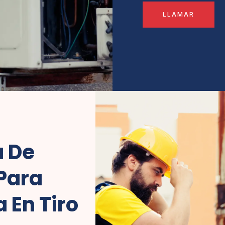
LLAMAR
a De
Para
 En Tiro