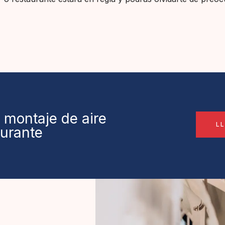
 montaje de aire
L
aurante