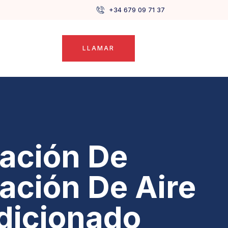
+34 679 09 71 37
LLAMAR
lación De
lación De Aire
dicionado