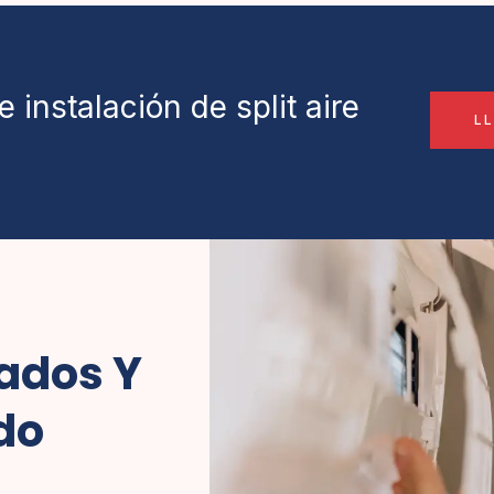
 instalación de split aire
L
zados Y
do