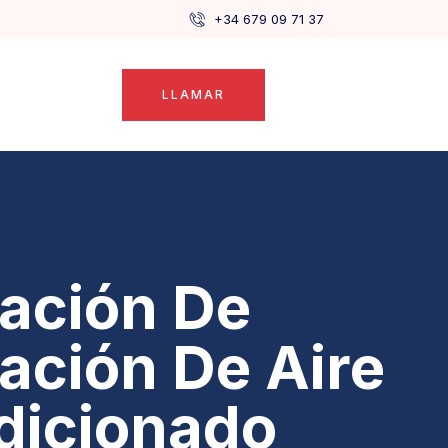
+34 679 09 71 37
LLAMAR
lación De
lación De Aire
dicionado