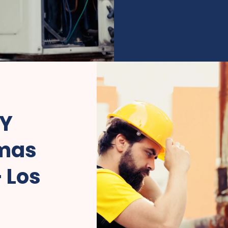
 Y
emas
– Los