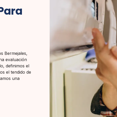
 Para
os Bermejales,
na evaluación
do, definimos el
os el tendido de
izamos una