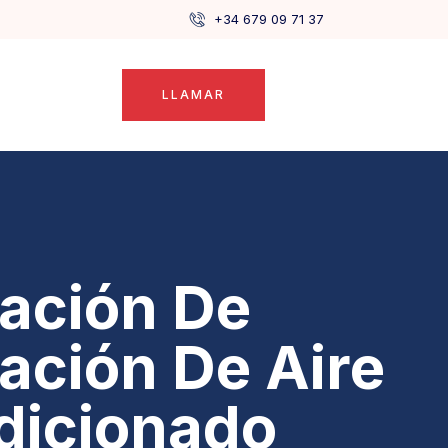
+34 679 09 71 37
LLAMAR
lación De
lación De Aire
dicionado