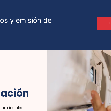
dos y emisión de
L
zación
para instalar