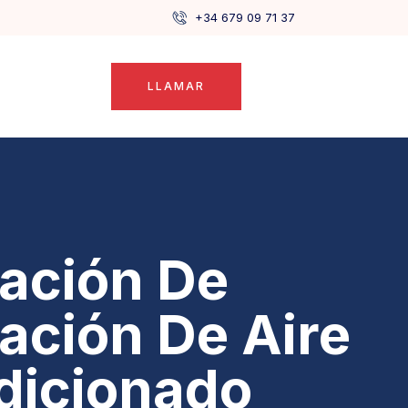
+34 679 09 71 37
LLAMAR
lación De
lación De Aire
dicionado