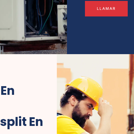
LLAMAR
 En
plit En