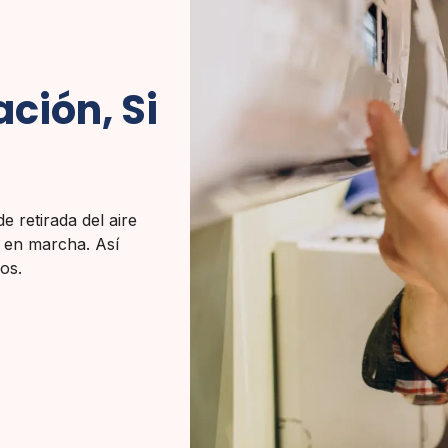
ción, Si
e retirada del aire
a en marcha. Así
os.