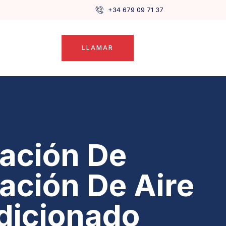
+34 679 09 71 37
LLAMAR
lación De
lación De Aire
dicionado