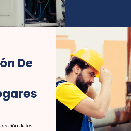
ión De
ogares
locación de los