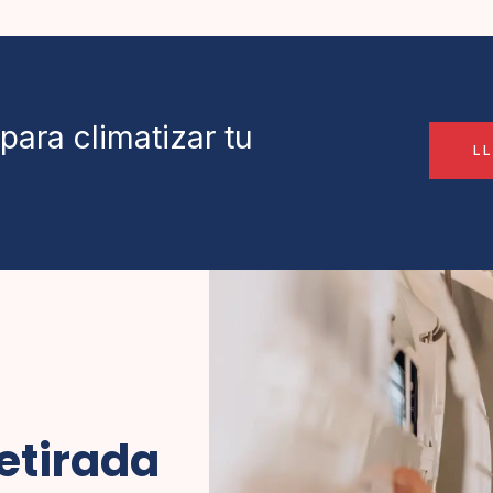
para climatizar tu
L
etirada