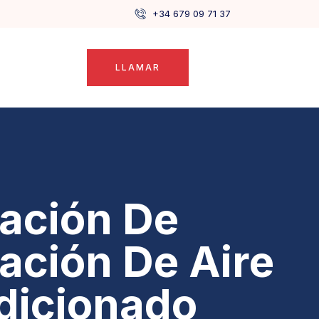
+34 679 09 71 37
LLAMAR
lación De
lación De Aire
dicionado