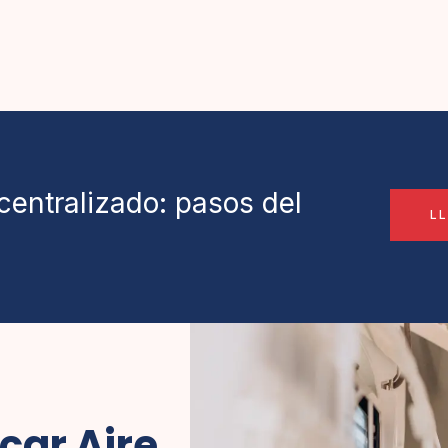
centralizado: pasos del
L
car Aire