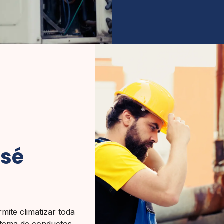
osé
rmite climatizar toda