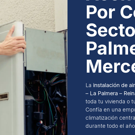
Por C
Secto
Palme
Merc
La
instalación de a
– La Palmera – Rei
toda tu vivienda o 
Confía en una empr
climatización centr
durante todo el año