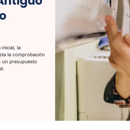
Antiguo
Lo
nicial, la
hasta la comprobación
os un presupuesto
l.