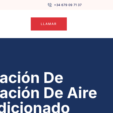
+34 679 09 71 37
LLAMAR
lación De
lación De Aire
dicionado