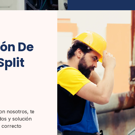
ión De
plit
con nosotros, te
dos y solución
l correcto