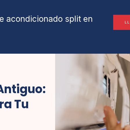
re acondicionado split en
L
Antiguo:
ra Tu