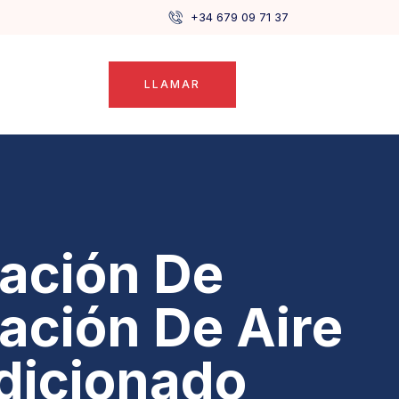
+34 679 09 71 37
LLAMAR
lación De
lación De Aire
dicionado