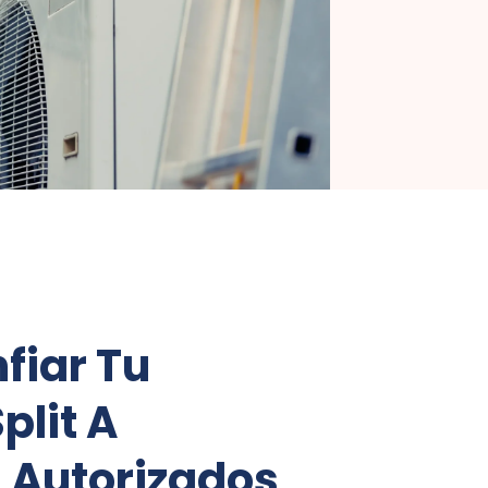
fiar Tu
plit A
 Autorizados