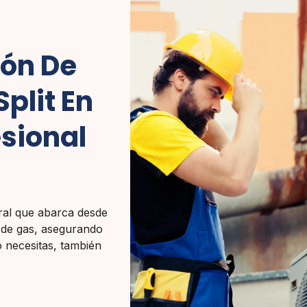
ión De
plit En
esional
gral que abarca desde
 y de gas, asegurando
o necesitas, también