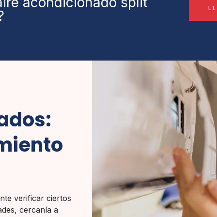
aire acondicionado split
L
?
zados:
miento
nte verificar ciertos
dades, cercanía a