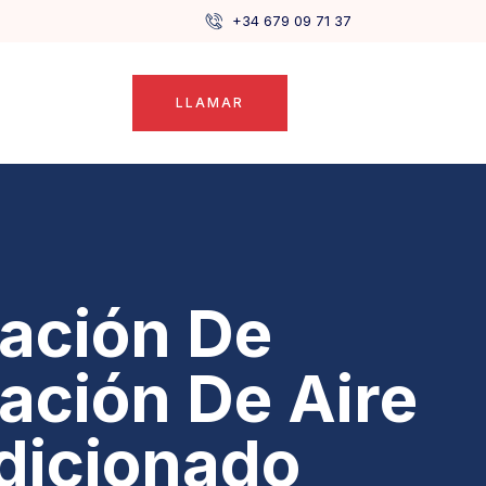
+34 679 09 71 37
LLAMAR
lación De
lación De Aire
dicionado